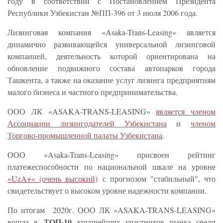
году в соответствии с Постановлением Президента
Республики Узбекистан №ПП-396 от 3 июля 2006 года.
Лизинговая компания «Asaka-Trans-Leasing» является
динамично развивающейся универсальной лизинговой
компанией, деятельность которой ориентирована на
обновление подвижного состава автопарков города
Ташкента, а также на оказание услуг лизинга предприятиям
малого бизнеса и частного предпринимательства.
ООО ЛК «ASAKA-TRANS-LEASING»
является членом
Ассоциации лизингодателей Узбекистана
и
членом
Торгово-промышленной палаты Узбекистана
.
ООО «Asaka-Trans-Leasing» присвоен рейтинг
платежеспособности по национальной шкале на уровне
«UzA+» (очень высокий)
с прогнозом "стабильный", что
свидетельствует о высоком уровне надежности компании.
По итогам 2020г. ООО ЛК «ASAKA-TRANS-LEASING»
ТОП-10
вошла в
крупнейших участников рынка среди